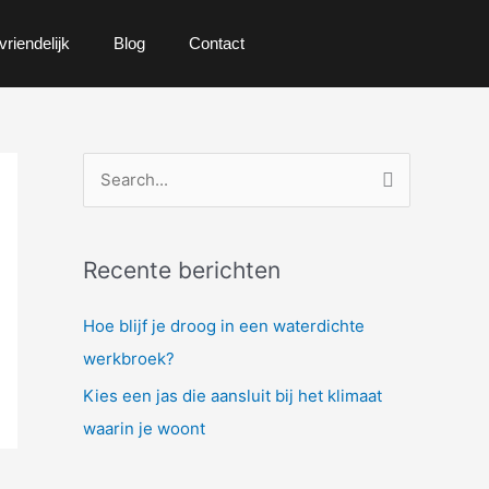
vriendelijk
Blog
Contact
Z
o
e
Recente berichten
k
n
Hoe blijf je droog in een waterdichte
a
werkbroek?
a
Kies een jas die aansluit bij het klimaat
r
waarin je woont
: