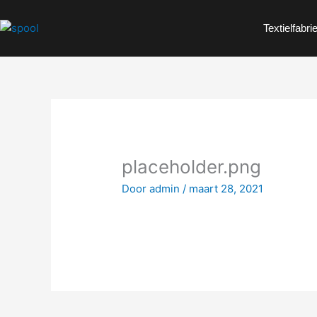
Ga
naar
Textielfabri
de
inhoud
placeholder.png
Door
admin
/
maart 28, 2021