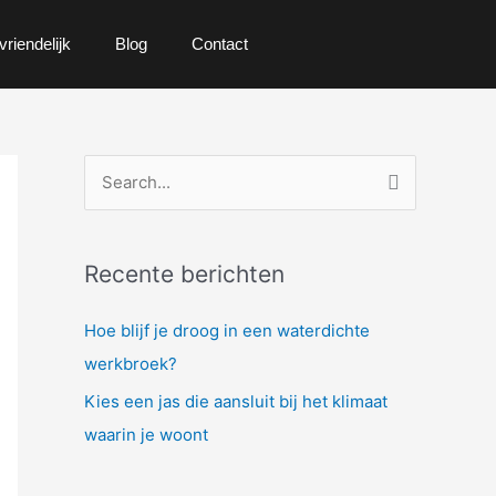
vriendelijk
Blog
Contact
Z
o
e
Recente berichten
k
n
Hoe blijf je droog in een waterdichte
a
werkbroek?
a
Kies een jas die aansluit bij het klimaat
r
waarin je woont
: